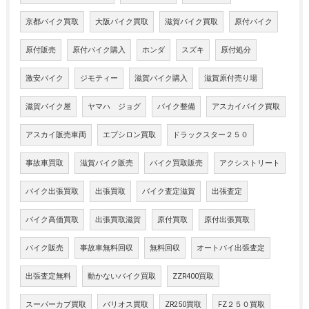
京都バイク買取
大阪バイク買取
滋賀バイク買取
原付バイク
原付販売
原付バイク購入
ホンダ
スズキ
原付処分
激安バイク
ジモティー
滋賀バイク購入
滋賀原付売り場
滋賀バイク屋
ヤマハ ジョグ
バイク整備
アスカイバイク買取
アスカイ販売車両
エプシロン買取
ドラックスター２５０
事故車買取
滋賀バイク販売
バイク買取販売
アクシストリート
バイク出張買取
出張買取
バイク査定滋賀
出張査定
バイク高価買取
出張買取滋賀
原付買取
原付出張買取
バイク販売
事故車無料回収
無料回収
オートバイ出張査定
出張査定無料
動かないバイク買取
ZZR400買取
スーパーカブ買取
バリオス買取
ZR250買取
FZ２５０買取