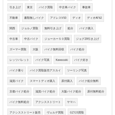
引き上げ
東京
バイク買取
中古車バイク
事故車
不動車
書類無しバイク
アドレスV50
ディオ
ディオAF62
関西
ジョルノ買取
無料引き上げ
処分
バイク購入
中古車
中古バイク
ジョーカー５０買取
ジョグZR引き上げ
ズーマー買取
大阪
バイク無料回収
バイク処分
レッツパレット
バイク写真
Kawasaki
バイク好き
バイク乗り
バイク買取販売アスカイ
ツーリング写真
滋賀バイク
スマートディオ購入
原付購入
バイク処分無料
京都バイク処分
滋賀バイク処分
大阪バイク処分
原付無料処分
バイク無料処分
アクシスストリート
ヤマハ
アクシスストリート販売
ヴェルデ買取
GZ125買取