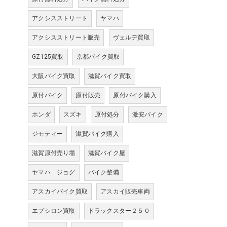
アクシスストリート
ヤマハ
アクシスストリート販売
ヴェルデ買取
GZ125買取
京都バイク買取
大阪バイク買取
滋賀バイク買取
原付バイク
原付販売
原付バイク購入
ホンダ
スズキ
原付処分
激安バイク
ジモティー
滋賀バイク購入
滋賀原付売り場
滋賀バイク屋
ヤマハ ジョグ
バイク整備
アスカイバイク買取
アスカイ販売車両
エプシロン買取
ドラックスター２５０