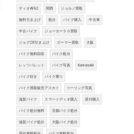
ディオAF62
関西
ジョルノ買取
無料引き上げ
処分
バイク購入
中古車
中古バイク
ジョーカー５０買取
ジョグZR引き上げ
ズーマー買取
大阪
バイク無料回収
バイク処分
レッツパレット
バイク写真
Kawasaki
バイク好き
バイク乗り
バイク買取販売アスカイ
ツーリング写真
滋賀バイク
スマートディオ購入
原付購入
バイク処分無料
京都バイク処分
滋賀バイク処分
大阪バイク処分
原付無料処分
バイク無料処分