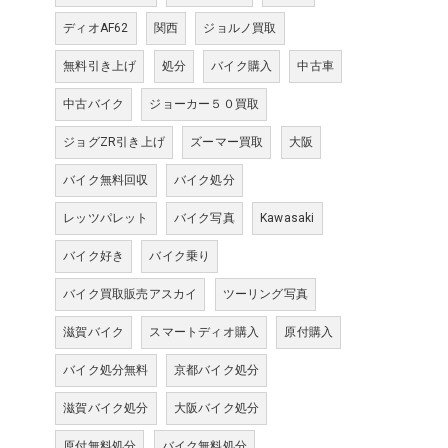
ディオAF62
関西
ジョルノ買取
無料引き上げ
処分
バイク購入
中古車
中古バイク
ジョーカー５０買取
ジョグZR引き上げ
ズーマー買取
大阪
バイク無料回収
バイク処分
レッツパレット
バイク写真
Kawasaki
バイク好き
バイク乗り
バイク買取販売アスカイ
ツーリング写真
滋賀バイク
スマートディオ購入
原付購入
バイク処分無料
京都バイク処分
滋賀バイク処分
大阪バイク処分
原付無料処分
バイク無料処分