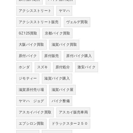
アクシスストリート
ヤマハ
アクシスストリート販売
ヴェルデ買取
GZ125買取
京都バイク買取
大阪バイク買取
滋賀バイク買取
原付バイク
原付販売
原付バイク購入
ホンダ
スズキ
原付処分
激安バイク
ジモティー
滋賀バイク購入
滋賀原付売り場
滋賀バイク屋
ヤマハ ジョグ
バイク整備
アスカイバイク買取
アスカイ販売車両
エプシロン買取
ドラックスター２５０