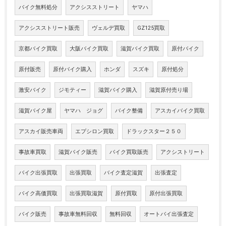
バイク無料処分
アクシスストリート
ヤマハ
アクシスストリート販売
ヴェルデ買取
GZ125買取
京都バイク買取
大阪バイク買取
滋賀バイク買取
原付バイク
原付販売
原付バイク購入
ホンダ
スズキ
原付処分
激安バイク
ジモティー
滋賀バイク購入
滋賀原付売り場
滋賀バイク屋
ヤマハ ジョグ
バイク整備
アスカイバイク買取
アスカイ販売車両
エプシロン買取
ドラックスター２５０
事故車買取
滋賀バイク販売
バイク買取販売
アクシストリート
バイク出張買取
出張買取
バイク査定滋賀
出張査定
バイク高価買取
出張買取滋賀
原付買取
原付出張買取
バイク販売
事故車無料回収
無料回収
オートバイ出張査定