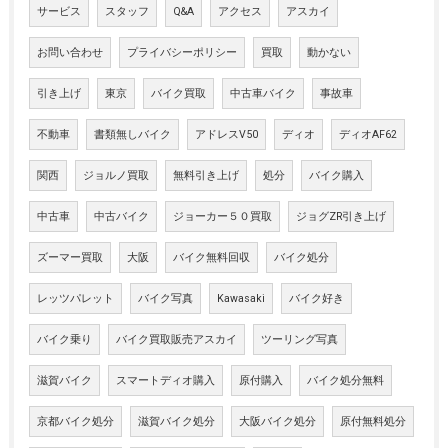
サービス
スタッフ
Q&A
アクセス
アスカイ
お問い合わせ
プライバシーポリシー
買取
動かない
引き上げ
東京
バイク買取
中古車バイク
事故車
不動車
書類無しバイク
アドレスV50
ディオ
ディオAF62
関西
ジョルノ買取
無料引き上げ
処分
バイク購入
中古車
中古バイク
ジョーカー５０買取
ジョグZR引き上げ
ズーマー買取
大阪
バイク無料回収
バイク処分
レッツパレット
バイク写真
Kawasaki
バイク好き
バイク乗り
バイク買取販売アスカイ
ツーリング写真
滋賀バイク
スマートディオ購入
原付購入
バイク処分無料
京都バイク処分
滋賀バイク処分
大阪バイク処分
原付無料処分