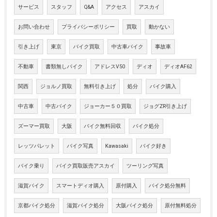
サービス
スタッフ
Q&A
アクセス
アスカイ
お問い合わせ
プライバシーポリシー
買取
動かない
引き上げ
東京
バイク買取
中古車バイク
事故車
不動車
書類無しバイク
アドレスV50
ディオ
ディオAF62
関西
ジョルノ買取
無料引き上げ
処分
バイク購入
中古車
中古バイク
ジョーカー５０買取
ジョグZR引き上げ
ズーマー買取
大阪
バイク無料回収
バイク処分
レッツパレット
バイク写真
Kawasaki
バイク好き
バイク乗り
バイク買取販売アスカイ
ツーリング写真
滋賀バイク
スマートディオ購入
原付購入
バイク処分無料
京都バイク処分
滋賀バイク処分
大阪バイク処分
原付無料処分