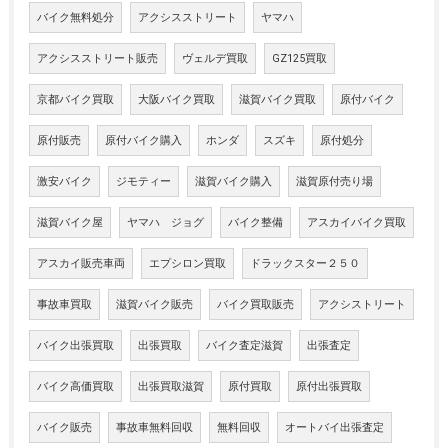
バイク無料処分
アクシスストリート
ヤマハ
アクシスストリート販売
ヴェルデ買取
GZ125買取
京都バイク買取
大阪バイク買取
滋賀バイク買取
原付バイク
原付販売
原付バイク購入
ホンダ
スズキ
原付処分
激安バイク
ジモティー
滋賀バイク購入
滋賀原付売り場
滋賀バイク屋
ヤマハ ジョグ
バイク整備
アスカイバイク買取
アスカイ販売車両
エプシロン買取
ドラックスター２５０
事故車買取
滋賀バイク販売
バイク買取販売
アクシストリート
バイク出張買取
出張買取
バイク査定滋賀
出張査定
バイク高価買取
出張買取滋賀
原付買取
原付出張買取
バイク販売
事故車無料回収
無料回収
オートバイ出張査定