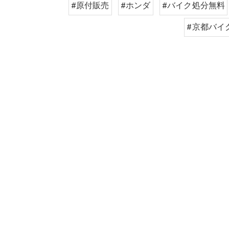
#原付販売
#ホンダ
#バイク処分無料
#京都バイ