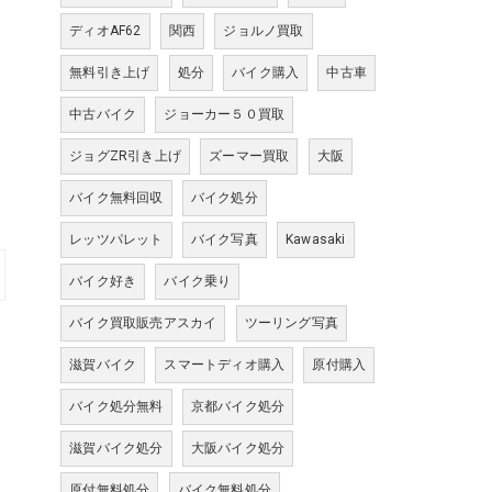
ディオAF62
関西
ジョルノ買取
無料引き上げ
処分
バイク購入
中古車
中古バイク
ジョーカー５０買取
ジョグZR引き上げ
ズーマー買取
大阪
バイク無料回収
バイク処分
レッツパレット
バイク写真
Kawasaki
バイク好き
バイク乗り
バイク買取販売アスカイ
ツーリング写真
滋賀バイク
スマートディオ購入
原付購入
バイク処分無料
京都バイク処分
滋賀バイク処分
大阪バイク処分
原付無料処分
バイク無料処分