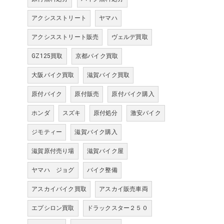
アクシスストリート
ヤマハ
アクシスストリート販売
ヴェルデ買取
GZ125買取
京都バイク買取
大阪バイク買取
滋賀バイク買取
原付バイク
原付販売
原付バイク購入
ホンダ
スズキ
原付処分
激安バイク
ジモティー
滋賀バイク購入
滋賀原付売り場
滋賀バイク屋
ヤマハ ジョグ
バイク整備
アスカイバイク買取
アスカイ販売車両
エプシロン買取
ドラックスター２５０