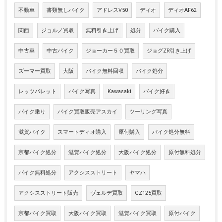
不動車
書類無しバイク
アドレスV50
ディオ
ディオAF62
関西
ジョルノ買取
無料引き上げ
処分
バイク購入
中古車
中古バイク
ジョーカー５０買取
ジョグZR引き上げ
ズーマー買取
大阪
バイク無料回収
バイク処分
レッツパレット
バイク写真
Kawasaki
バイク好き
バイク乗り
バイク買取販売アスカイ
ツーリング写真
滋賀バイク
スマートディオ購入
原付購入
バイク処分無料
京都バイク処分
滋賀バイク処分
大阪バイク処分
原付無料処分
バイク無料処分
アクシスストリート
ヤマハ
アクシスストリート販売
ヴェルデ買取
GZ125買取
京都バイク買取
大阪バイク買取
滋賀バイク買取
原付バイク