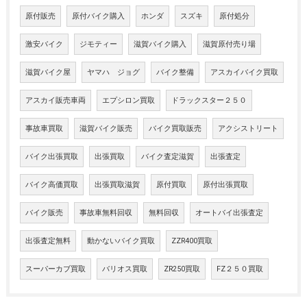
原付販売
原付バイク購入
ホンダ
スズキ
原付処分
激安バイク
ジモティー
滋賀バイク購入
滋賀原付売り場
滋賀バイク屋
ヤマハ ジョグ
バイク整備
アスカイバイク買取
アスカイ販売車両
エプシロン買取
ドラックスター２５０
事故車買取
滋賀バイク販売
バイク買取販売
アクシストリート
バイク出張買取
出張買取
バイク査定滋賀
出張査定
バイク高価買取
出張買取滋賀
原付買取
原付出張買取
バイク販売
事故車無料回収
無料回収
オートバイ出張査定
出張査定無料
動かないバイク買取
ZZR400買取
スーパーカブ買取
バリオス買取
ZR250買取
FZ２５０買取